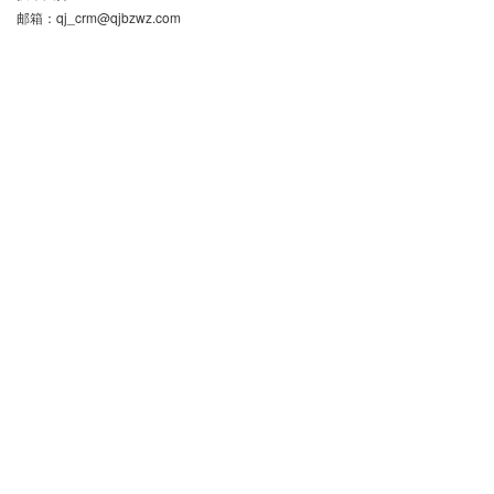
邮箱：
qj_crm@qjbzwz.com