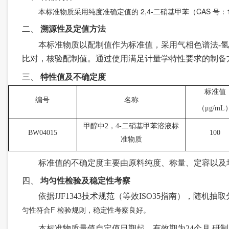
本标准物质采用纯度准确定值的 2,4-二硝基甲苯（CAS 号
二、
溯源性及定值方法
本标准物质以配制值作为标准值，采用气相色谱法
-
氢
比对，核验配制值。通过使用满足计量学特性要求的制备
三、
特性值及不确定度
标准值
编号
名称
（
μg/mL
甲醇中2，4-二硝基甲苯溶液标
BW04015
100
准物质
标准值的不确定度主要由原料纯度、称量、定容以及
四、
均匀性检验及稳定性考察
依据
JJF1343
技术规范（等效
ISO35
指南）
，随机抽
取
匀性符合F 检验规则，稳定性考察良好。
本标准物质量值自定值日期起，有效期为24
个月
,
研制