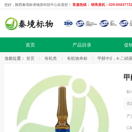
您好，陕西秦境标准物质科技中心欢迎您！
客服热线： 销售座机：029-85837732
首页
产品目录
促
当前位置：
首页
有机类
有机物单标
甲醇中2，4-二硝
甲
标
优
产
C