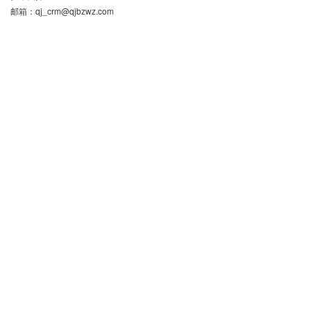
邮箱：
qj_crm@qjbzwz.com