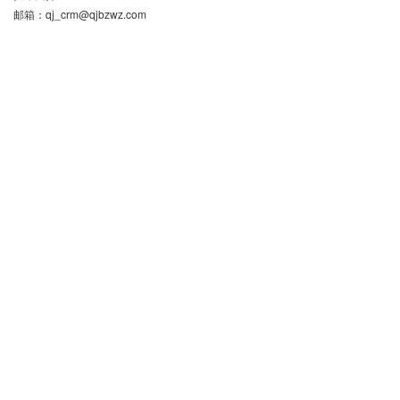
邮箱：
qj_crm@qjbzwz.com