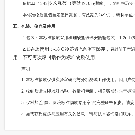
JJF1343
技术规范（等效
ISO35
指南）
取
依据
，随机抽
分
，
本标准物质量值自定值日期起，有效期为24
个月
研制单位
五、包装、储存及使用
1.
1.2mL/
包装：本标准物质采用硼硅酸盐玻璃安瓿瓶包装，
2.
℃
及使用
-18
冷
冻
保存，
贮存
：
避光条件下
启封前于室
用，不可再次熔封后作为标准物质使用。
声明
本标准物质仅供实验室研究与分析测试工作使用。因用户
1.
收到后请立即核对品种、数量和包装，相关赔偿只限于标
2.
“陕西秦境标准物质专用章”的完整证书负责。请
3.
仅对加盖
如需获得更多与应用有关的信息，请与技术咨询部门联系
4.