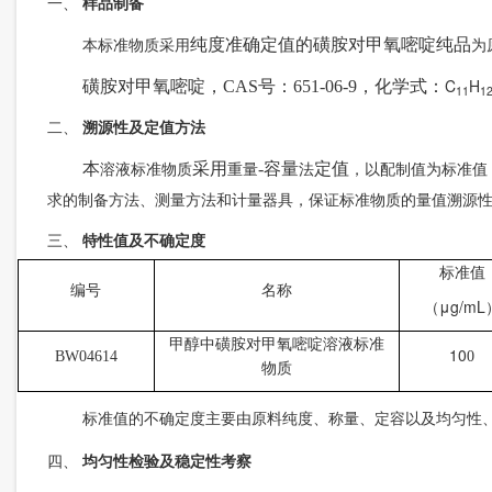
一、
样品制备
纯度准确定值的磺胺对甲氧嘧啶纯品
本标准物质采用
为
C
H
磺胺对甲氧嘧啶
，
CAS
号
：
651-06-9
，化学式：
11
1
二、
溯源性及定值方法
本
采用
-
容量
定值
溶液标准物质
重量
法
，以配制值为标准值
求的制备方法、测量方法和计量器具，保证标准物质的量值溯源
三、
特性值及不确定度
标准值
编号
名称
μg/mL
（
甲醇
中
磺胺对甲氧嘧啶
溶液标准
10
BW04614
0
物质
标准值的不确定度主要由原料纯度、称量、定容以及均匀性
四、
均匀性检验及稳定性考察