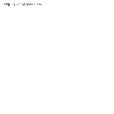
邮箱：
qj_crm@qjbzwz.com