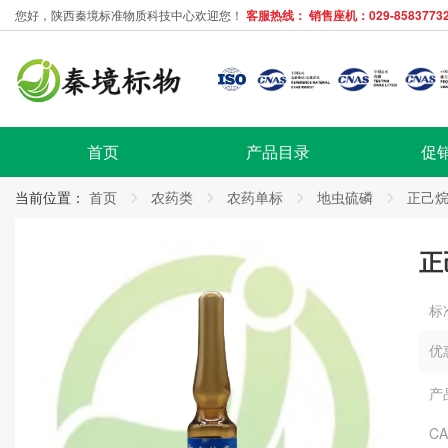
您好，陕西秦境标准物质科技中心欢迎您！
客服热线： 销售座机：029-85837732
首页
产品目录
促
当前位置：
首页
农药类
农药单标
地虫硫磷
正己
正
标
优
产
C