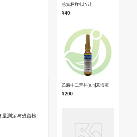
总氮标样/以N计
¥40
输
乙腈中二苯并[a,h]蒽溶液
¥200
含量测定与残留检