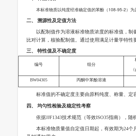
本标准物质以纯度经准确定值的苯酚（108-95-2
二、
溯源性及定值方法
以配制值作为溶液标准物质浓度的标准值，制
比对计算，核验配制值。通过使用满足计量学特性
三、
特性值及不确定度
编号
组分
（
丙酮中苯酚溶液
BW04305
标准值的不确定度主要由原料纯度、称量、定
四、
均匀性检验及稳定性考察
依据
JJF1343
技术规范（等效
ISO35
指南）
，随
本标准物质量值自定值日期起，有效期为
24
个