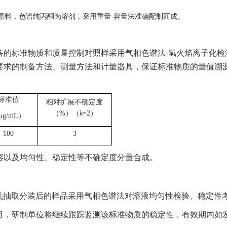
）为原料，色谱纯丙酮为溶剂，采用重量-容量法准确配制而成。
备的标准物质和质量控制对照样采用气相色谱法
-
氢火焰离子化检
要求的制备方法、测量方法和计量器具，保证标准物质的量值溯
标准值
相对
扩展不确定度
（
%
）
（
k
=2
）
μg/mL
）
100
3
容以及均匀性、稳定性等不确定度分量合成。
机抽
取
分装后的样品
采用气相色谱法对溶液
均匀性检验、稳定性
月
，
研制单位将继续跟踪监测该标准物质的稳定性，有效期内如