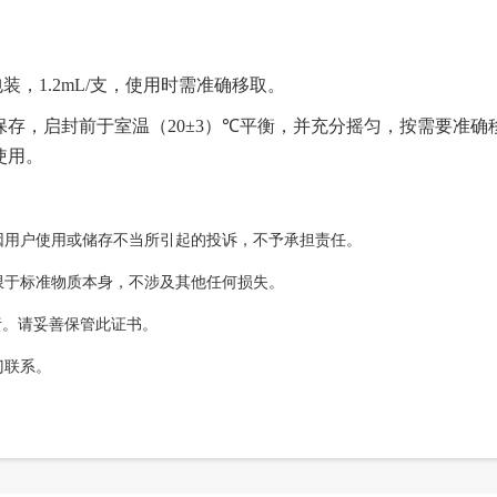
包装，
1.2mL/
支，
使用时需准确移取
。
保存，
启封前于室温（
20±3
）
℃
平衡，并充分摇匀
，按需要准确
使用。
因用户使用或储存不当所引起的投诉，不予承担责任。
限于标准物质本身，不涉及其他任何损失。
责。请妥善保管此证书。
门联系。