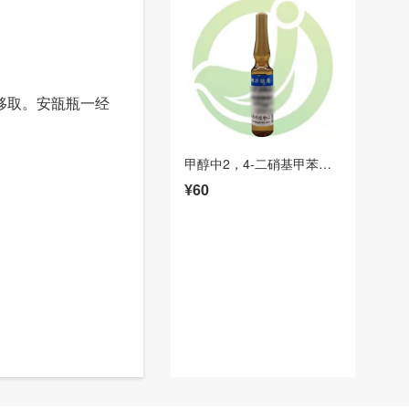
移取。安瓿瓶一经
甲醇中2，4-二硝基甲苯溶液标准物质
¥60