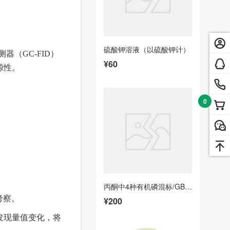
硫酸钾溶液（以硫酸钾计）
测器（
GC-FID
）
¥60
源性。
0
丙酮中4种有机磷混标/GB 23200.40-2016
考察。
¥200
发现量值变化，将