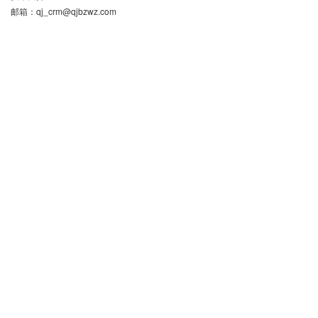
邮箱：
qj_crm@qjbzwz.com